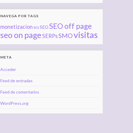
NAVEGA POR TAGS
SEO off page
monetizacion
SEO
ROI
visitas
seo on page
SMO
SERPs
META
Acceder
Feed de entradas
Feed de comentarios
WordPress.org