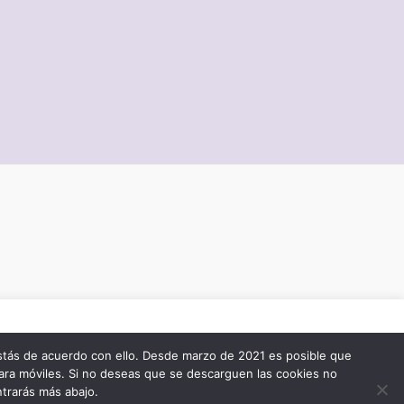
todas
stás de acuerdo con ello. Desde marzo de 2021 es posible que
ara móviles. Si no deseas que se descarguen las cookies no
Cookie settings
ACCEPT
eas.
ntrarás más abajo.