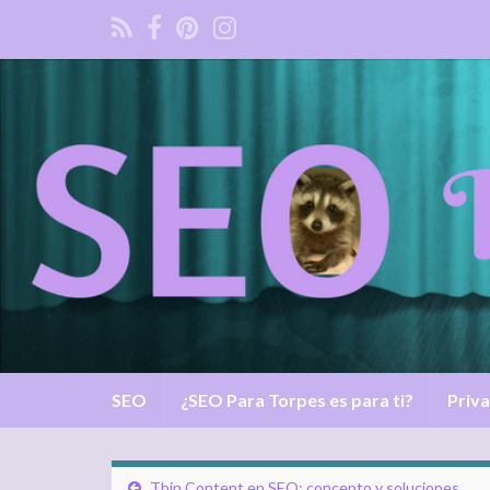
SEO
¿SEO Para Torpes es para ti?
Priva
Thin Content en SEO: concepto y soluciones