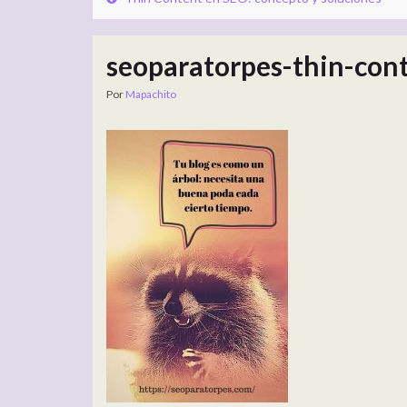
seoparatorpes-thin-con
Por
Mapachito