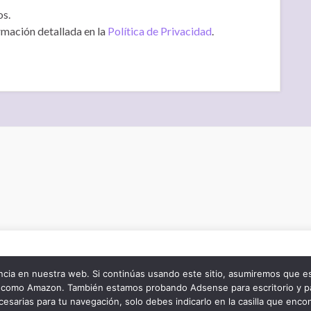
os.
rmación detallada en la
Política de Privacidad
.
de navegación y mejorar tu experiencia de usuario. Ocasionalmente
fiables. Si haces click en “Accept”, das tu consentimiento para usar 
cia en nuestra web. Si continúas usando este sitio, asumiremos que e
za como Amazon. También estamos probando Adsense para escritorio y p
s obliga a ofrecerte un botón para indicárnoslo. Márcalo si lo des
esarias para tu navegación, solo debes indicarlo en la casilla que enco