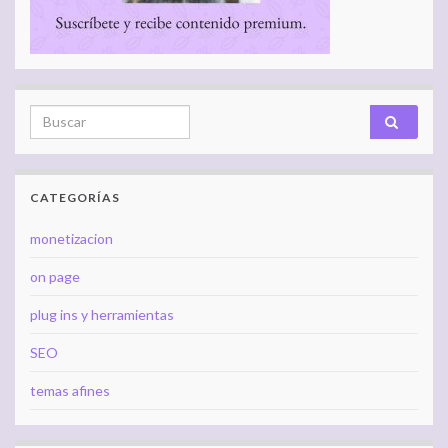
Search for:
CATEGORÍAS
monetizacion
on page
plug ins y herramientas
SEO
temas afines