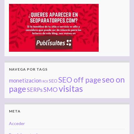
NAVEGA POR TAGS
seo on
SEO off page
monetizacion
SEO
ROI
visitas
page
SMO
SERPs
META
Acceder