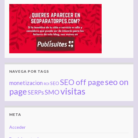
NAVEGA POR TAGS
seo on
SEO off page
monetizacion
SEO
ROI
visitas
page
SMO
SERPs
META
Acceder