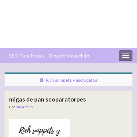
SEO Para Torpes – Blog de Mapachito
Alter
la
nave
Rich snippets y microdatos
migas de pan seoparatorpes
Por
Mapachito