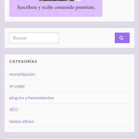
Search for:
CATEGORÍAS
monetizacion
on page
plug ins y herramientas
SEO
temas afines