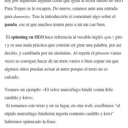
doy por supuestas algunas cosas que igual al lector medio de SEO
Para Torpes se le escapen. De nuevo, estamos ante una entrada
para
dummies
. Tras la introducción sí comentaré algo sobre el
panda
, ese al que muchos temen pero a mi me cae bien.
spinning en SEO
El
hace referencia al vocablo inglés
spin
( giro
) y es una mala práctica que consiste en girar una palabra, por asi
decirlo, y cambiarla por un sinónimo. Al repetir el proceso varias
veces se consigue hacer de un texto varios o bien copiar sin que
algunos sitios puedan avisar al autor porque el texto no es
calcado.
Veamos un ejemplo: «El veloz murciélago hindú comía feliz
cardillo y kiwi».
Si tomamos este texto y en su lugar, en otra web, escribimos “el
rápido murciélago hinduísta ingería contento cardillo y kiwi”
habremos spinneado la frase.