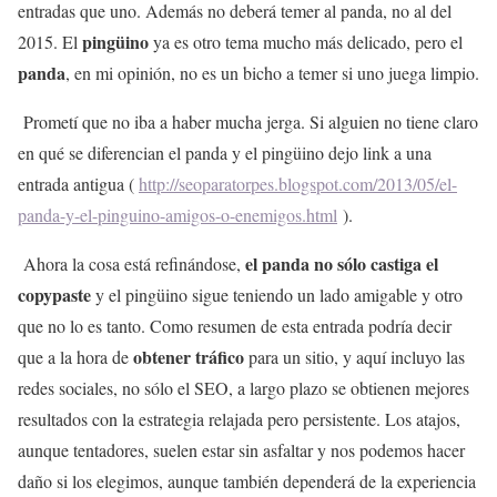
entradas que uno. Además no deberá temer al panda, no al del
pingüino
2015. El
ya es otro tema mucho más delicado, pero el
panda
, en mi opinión, no es un bicho a temer si uno juega limpio.
Prometí que no iba a haber mucha jerga. Si alguien no tiene claro
en qué se diferencian el panda y el pingüino dejo link a una
entrada antigua (
http://seoparatorpes.blogspot.com/2013/05/el-
panda-y-el-pinguino-amigos-o-enemigos.html
).
el panda no sólo castiga el
Ahora la cosa está refinándose,
copypaste
y el pingüino sigue teniendo un lado amigable y otro
que no lo es tanto. Como resumen de esta entrada podría decir
obtener tráfico
que a la hora de
para un sitio, y aquí incluyo las
redes sociales, no sólo el SEO, a largo plazo se obtienen mejores
resultados con la estrategia relajada pero persistente. Los atajos,
aunque tentadores, suelen estar sin asfaltar y nos podemos hacer
daño si los elegimos, aunque también dependerá de la experiencia