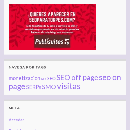
NAVEGA POR TAGS
seo on
SEO off page
monetizacion
SEO
ROI
visitas
page
SMO
SERPs
META
Acceder