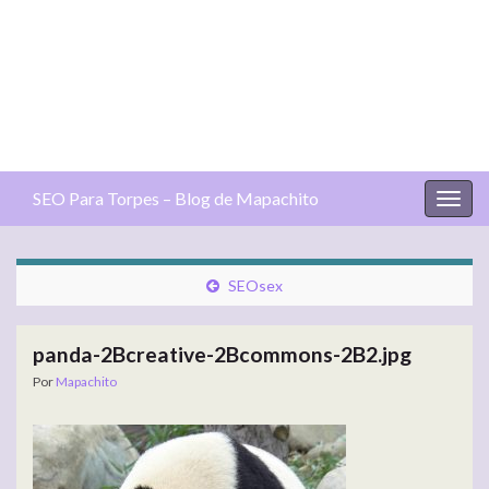
SEO Para Torpes – Blog de Mapachito
Alter
la
nave
SEOsex
panda-2Bcreative-2Bcommons-2B2.jpg
Por
Mapachito