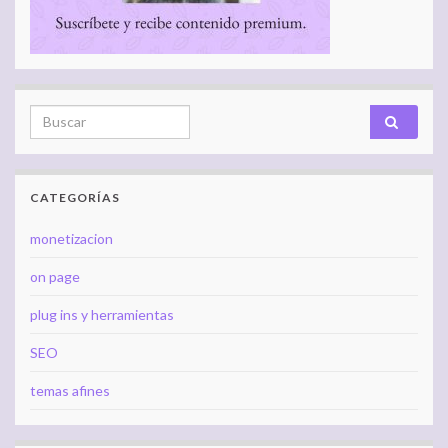
Search for:
CATEGORÍAS
monetizacion
on page
plug ins y herramientas
SEO
temas afines