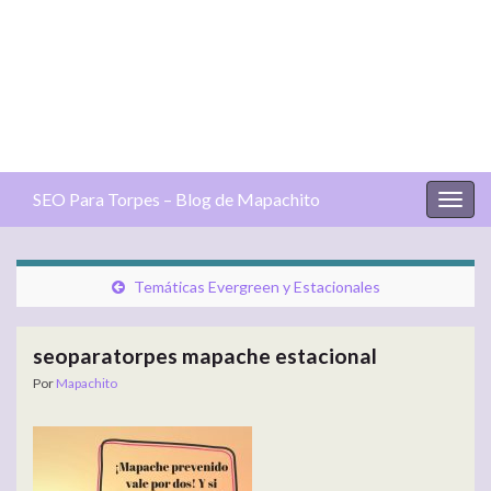
SEO Para Torpes – Blog de Mapachito
Alter
la
nave
Temáticas Evergreen y Estacionales
seoparatorpes mapache estacional
Por
Mapachito