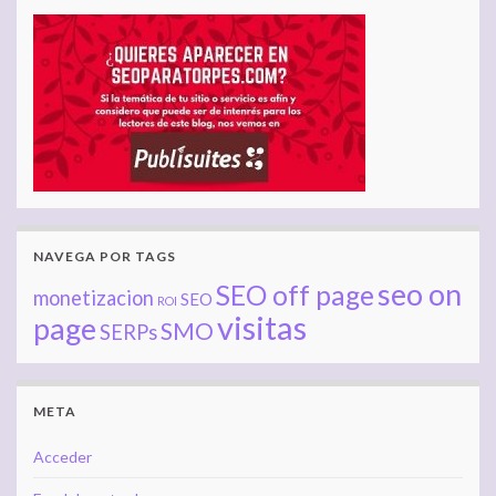
NAVEGA POR TAGS
seo on
SEO off page
monetizacion
SEO
ROI
visitas
page
SMO
SERPs
META
Acceder