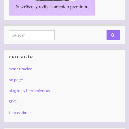
Search for:
CATEGORÍAS
monetizacion
on page
plug ins y herramientas
SEO
temas afines