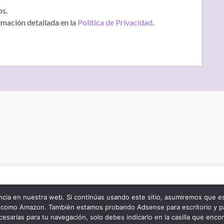
os.
rmación detallada en la
Política de Privacidad
.
de navegación y mejorar tu experiencia de usuario. Ocasionalmente
fiables. Si haces click en “Accept”, das tu consentimiento para usar 
cia en nuestra web. Si continúas usando este sitio, asumiremos que e
za como Amazon. También estamos probando Adsense para escritorio y p
s obliga a ofrecerte un botón para indicárnoslo. Márcalo si lo des
esarias para tu navegación, solo debes indicarlo en la casilla que enco