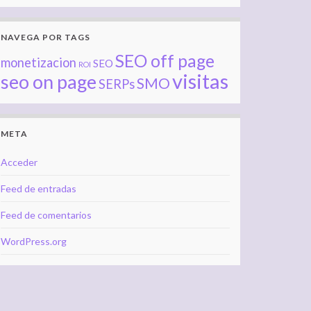
NAVEGA POR TAGS
SEO off page
monetizacion
SEO
ROI
visitas
seo on page
SMO
SERPs
META
Acceder
Feed de entradas
Feed de comentarios
WordPress.org