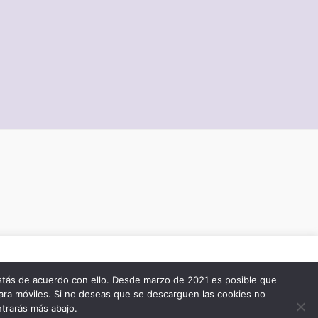
todas
stás de acuerdo con ello. Desde marzo de 2021 es posible que
ara móviles. Si no deseas que se descarguen las cookies no
Cookie settings
ACCEPT
eas.
ntrarás más abajo.