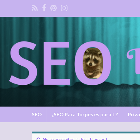
SEO
¿SEO Para Torpes es para ti?
Priva
No te precipites al dejar blogspot