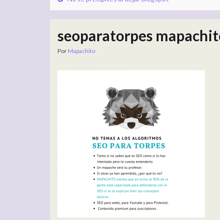
seoparatorpes mapachito
Por
Mapachito