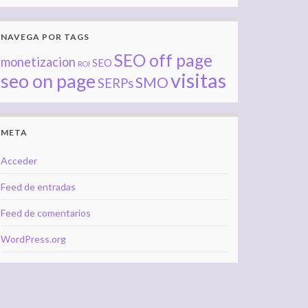
NAVEGA POR TAGS
SEO off page
monetizacion
SEO
ROI
visitas
seo on page
SMO
SERPs
META
Acceder
Feed de entradas
Feed de comentarios
WordPress.org