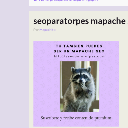
seoparatorpes mapache 
Por
Mapachito