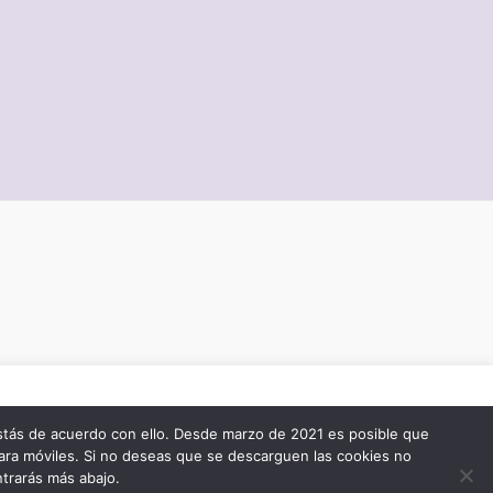
todas
stás de acuerdo con ello. Desde marzo de 2021 es posible que
ara móviles. Si no deseas que se descarguen las cookies no
Cookie settings
ACCEPT
eas.
ntrarás más abajo.