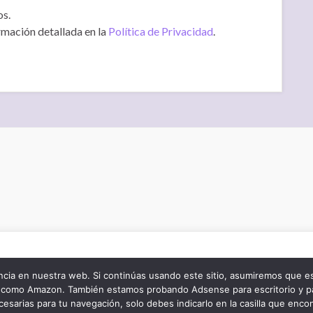
os.
rmación detallada en la
Política de Privacidad
.
de navegación y mejorar tu experiencia de usuario. Ocasionalmente
fiables. Si haces click en “Accept”, das tu consentimiento para usar 
cia en nuestra web. Si continúas usando este sitio, asumiremos que e
za como Amazon. También estamos probando Adsense para escritorio y p
s obliga a ofrecerte un botón para indicárnoslo. Márcalo si lo des
esarias para tu navegación, solo debes indicarlo en la casilla que enco