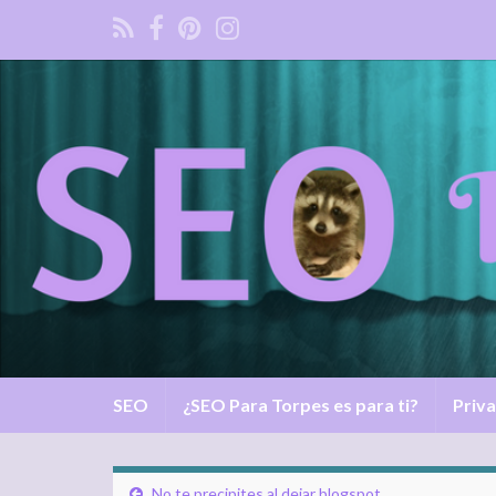
SEO
¿SEO Para Torpes es para ti?
Priva
No te precipites al dejar blogspot