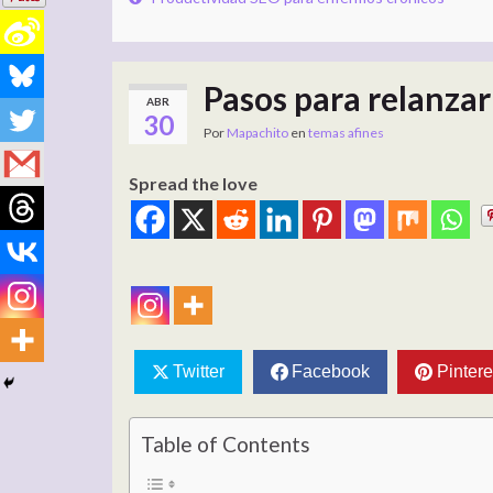
Pasos para relanzar
ABR
30
Por
Mapachito
en
temas afines
Spread the love
Twitter
Facebook
Pintere
Table of Contents