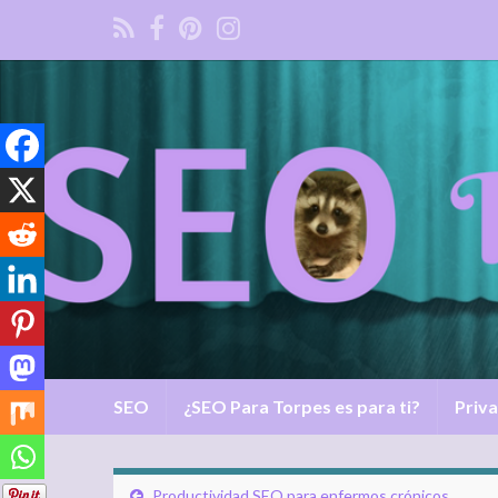
SEO
¿SEO Para Torpes es para ti?
Priva
Productividad SEO para enfermos crónicos