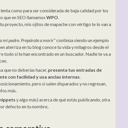
n lenta como para ser considerada de baja calidad por los
 lo que en SEO llamamos
WPO
.
 tu proyecto, mis ojitos de mapache con vértigo te lo van a
a mi padre. Prepárate a morir
” continúa siendo un ejemplo
n aterriza en tu blog conoce tu vida y milagros desde el
bre todo si te han encontrado en un buscador. Nadie te va a
cen.
osa que no deberías hacer,
presenta tus entradas de
e con facilidad y usa anclas internas
.
posicionamiento, pero si salen disparados y no regresan,
afos más.
snippets
y algo más) acerca de qué estás publicando, otra
por defecto en tu nombre,