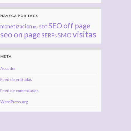
NAVEGA POR TAGS
SEO off page
monetizacion
SEO
ROI
visitas
seo on page
SMO
SERPs
META
Acceder
Feed de entradas
Feed de comentarios
WordPress.org