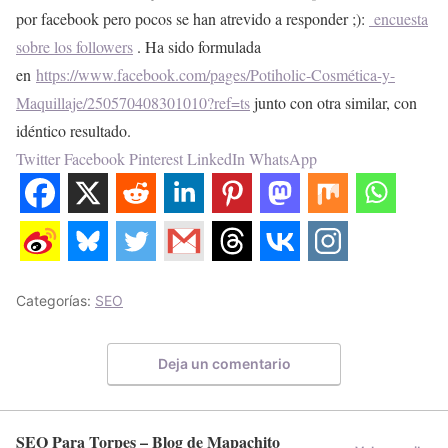
por facebook pero pocos se han atrevido a responder ;):
encuesta
sobre los followers
. Ha sido formulada
en
https://www.facebook.com/pages/Potiholic-Cosmética-y-
Maquillaje/250570408301010?ref=ts
junto con otra similar, con
idéntico resultado.
Twitter
Facebook
Pinterest
LinkedIn
WhatsApp
Categorías:
SEO
Deja un comentario
SEO Para Torpes – Blog de Mapachito